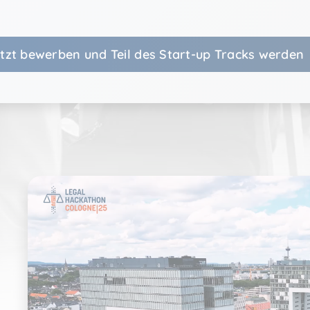
kie
tzt bewerben und Teil des Start-up Tracks werden
athon.de
ten dazu, wie oft ein Benutzer eine Website besucht hat, sowie D
n Besuch. Von Google Analytics verwendet.
kie