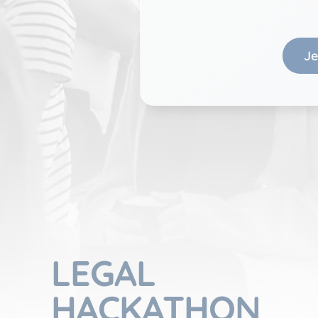
Ablauf:
2 Jahre
Typ:
HTTP-Coo
Je
_ga_LH09DL992E
Anbieter:
legalhack
Zweck:
Sammelt Da
und letzte
Ablauf:
399 Tage
Typ:
HTTP-Coo
LEGAL
HACKATHON