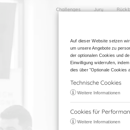
Zum
Challenges
Jury
Rückb
Inhalt
springen
Auf dieser Website setzen wir
um unsere Angebote zu persona
der optionalen Cookies und de
Einwilligung widerrufen, inde
dies über "Optionale Cookies a
Technische Cookies
i
Weitere Informationen
Cookies für Performanc
i
Weitere Informationen
CookieConsent